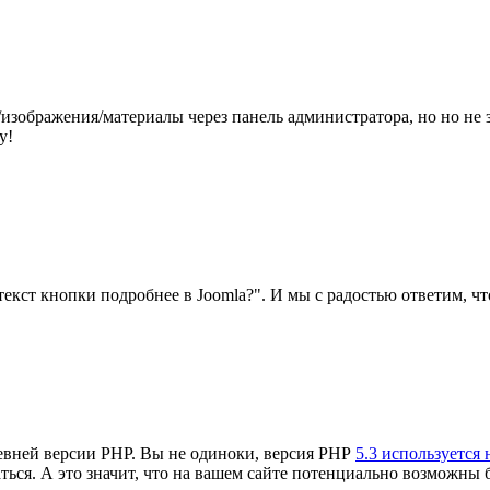
ы/изображения/материалы через панель администратора, но но н
у!
екст кнопки подробнее в Joomla?". И мы с радостью ответим, что
 древней версии PHP. Вы не одиноки, версия PHP
5.3 используется 
ться. А это значит, что на вашем сайте потенциально возможны 