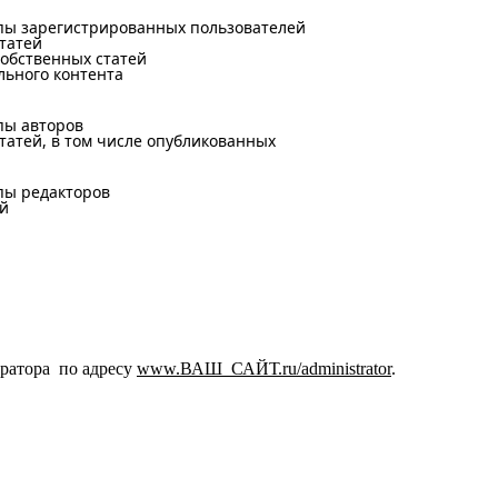
пы зарегистрированных пользователей
татей
обственных статей
льного контента
пы авторов
татей, в том числе опубликованных
пы редакторов
ей
тратора по адресу
www.ВАШ_САЙТ.ru/administrator
.