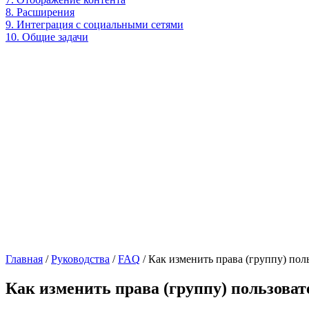
8. Расширения
9. Интеграция с социальными сетями
10. Общие задачи
Главная
/
Руководства
/
FAQ
/
Как изменить права (группу) пол
Как изменить права (группу) пользоват